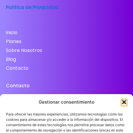
Política de Privacidad
inicio
Planes
Sobre Nosotros
Blog
Contacto
Contacto
+34654917610
Gestionar consentimiento
info@tonisalleins.com
Para ofrecer las mejores experiencias, utilizamos tecnologías como las
www.maremagnamktmallorca.com
cookies para almacenar y/o acceder a la información del dispositivo. El
consentimiento de estas tecnologías nos permitirá procesar datos como
www.benefitsfactory.es
el comportamiento de navegación o las identificaciones únicas en este