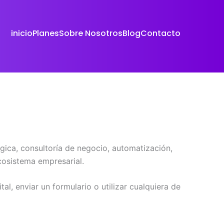
inicio
Planes
Sobre Nosotros
Blog
Contacto
égica, consultoría de negocio, automatización,
ecosistema empresarial.
al, enviar un formulario o utilizar cualquiera de